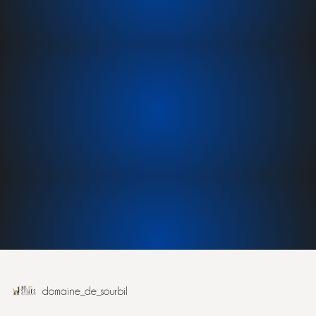
domaine_de_sourbil